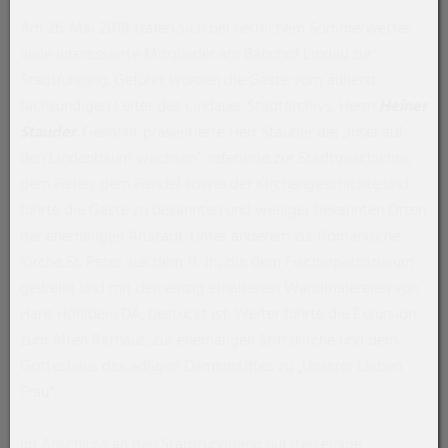
Am 26. Mai 2018 trafen sich bei herrlichem Sommerwetter
viele interessierte Mitglieder am Bahnhof Lindau zur
Stadtführung. Geführt wurden die Gäste vom äußerst
fachkundigen Leiter des Lindauer Stadtarchivs, Herrn
Heiner
Stauder
. Gekonnt präsentierte Herr Stauder die „Insel auf
den Lindenbaum wachsen“, referierte zur Stadtgeschichte,
dem Hafen, dem Handel sowie der Kirchengeschichte und
führte die Gäste zu bekannten und weniger bekannten Orten
der ehemaligen Altstadt. Unter anderem zur Romanische
Kirche St. Peter aus dem 11. Jh., die dem Fischerpatrozinium
geweiht und mit den einzig erhaltenen Wandmalereien von
Hans Hohlbein DÄ, bestückt ist. Weiter führte die Exkursion
zum Alten Rathaus, zur ehemaligen Stiftskirche und dem
Gotteshaus des adligen Damenstiftes zu „Unserer Lieben
Frau“.
Im Anschluss an den Stadtrundgang nutzten einige