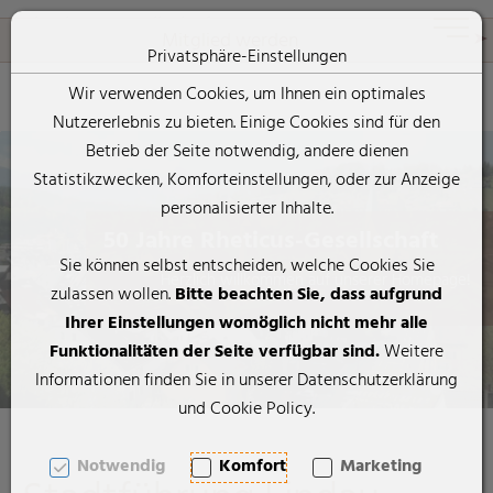
Rheticus-Gesellschaft
Toggle 
Mitglied werden
Privatsphäre-Einstellungen
Wir verwenden Cookies, um Ihnen ein optimales
Nutzererlebnis zu bieten. Einige Cookies sind für den
Zum Inhalt springen [AK + 0]
Zum Hauptmenü springen [AK + 1]
Zum Footer-Menü unten (angedockt an Browserrand) springen [
Zum "Barrierefreiheits-Menü" springen [AK + 3]
Zu den Inhalten im Fußbereich springen [AK + 4]
Betrieb der Seite notwendig, andere dienen
Statistikzwecken, Komforteinstellungen, oder zur Anzeige
personalisierter Inhalte.
50 Jahre Rheticus-Gesellschaft
Sie können selbst entscheiden, welche Cookies Sie
Herzlich willkommen auf unserer Homepage!
zulassen wollen.
Bitte beachten Sie, dass aufgrund
Ihrer Einstellungen womöglich nicht mehr alle
Funktionalitäten der Seite verfügbar sind.
Weitere
Informationen finden Sie in unserer Datenschutzerklärung
und Cookie Policy.
Notwendig
Komfort
Marketing