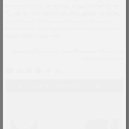
Teilnehmer noch die Gelegenheit und besichtigten mit Herrn
Stauder den alten Friedhof in Äschach, welcher ein wahres
Kleinod ist und Aedikulen nach italienischer Manier und
Grabdenkmäler von einzigartigem Charme und höchstem
künstlerischen Niveau vereint.
(Text Slivia Mayer, Fotos Silvia Mayer und Herbert-Dieter
Hämmerle, Juni 2018)
Facebook
X (#[creator\plugin\share\core\structs\SocialSharingSe
Pinterest
LinkedIn
Xing
WhatsApp (#[creator\plugin\share\
2018-05 Galerie Stadtführung Lindau