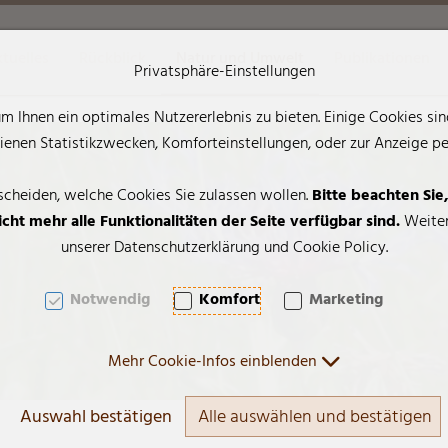
tuelles
Rückblick
Natur und Umwelt
Publikationen
Privatsphäre-Einstellungen
 Ihnen ein optimales Nutzererlebnis zu bieten. Einige Cookies sind
AK + 2]
enen Statistikzwecken, Komforteinstellungen, oder zur Anzeige pers
scheiden, welche Cookies Sie zulassen wollen.
Bitte beachten Sie
cht mehr alle Funktionalitäten der Seite verfügbar sind.
Weiter
unserer Datenschutzerklärung und Cookie Policy.
Notwendig
Komfort
Marketing
Mehr Cookie-Infos einblenden
Auswahl bestätigen
Alle auswählen und bestätigen