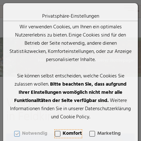
Rheticus-Gesellschaft
Toggle 
Mitglied werden
Privatsphäre-Einstellungen
Wir verwenden Cookies, um Ihnen ein optimales
Nutzererlebnis zu bieten. Einige Cookies sind für den
Zum Inhalt springen [AK + 0]
Zum Hauptmenü springen [AK + 1]
Zum Footer-Menü unten (angedockt an Browserrand) springen [
Zum "Barrierefreiheits-Menü" springen [AK + 3]
Zu den Inhalten im Fußbereich springen [AK + 4]
Betrieb der Seite notwendig, andere dienen
50 Jahre Rheticus-Gesellschaft
Statistikzwecken, Komforteinstellungen, oder zur Anzeige
personalisierter Inhalte.
Herzlich willkommen auf unserer Homepage!
Sie können selbst entscheiden, welche Cookies Sie
zulassen wollen.
Bitte beachten Sie, dass aufgrund
Ihrer Einstellungen womöglich nicht mehr alle
Wie in Wien – Jugendstil
Funktionalitäten der Seite verfügbar sind.
Weitere
Informationen finden Sie in unserer Datenschutzerklärung
in Feldkirch
und Cookie Policy.
Notwendig
Komfort
Marketing