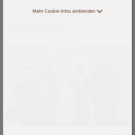
Buchpräsentation
„wohlgeordnet
Mehr Cookie-Infos einblenden
aufgestapelt“
Buchgestalter Martin Caldonazzi, ehem. Stadtbibliothekar