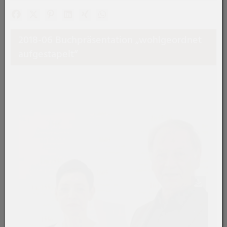
Facebook
X (#[creator\plugin\share\core\structs\SocialSharingSe
Pinterest
LinkedIn
Xing
WhatsApp (#[creator\plugin\share\
2018-06 Buchpräsentation „wohlgeordnet
aufgestapelt“