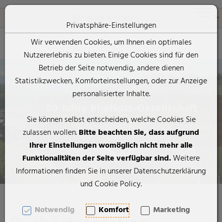
Rheticus-Gesellschaft
Toggle 
Mitglied werden
Privatsphäre-Einstellungen
Wir verwenden Cookies, um Ihnen ein optimales
Nutzererlebnis zu bieten. Einige Cookies sind für den
Zum Inhalt springen [AK + 0]
Zum Hauptmenü springen [AK + 1]
Zum Footer-Menü unten (angedockt an Browserrand) springen [
Zum "Barrierefreiheits-Menü" springen [AK + 3]
Zu den Inhalten im Fußbereich springen [AK + 4]
Betrieb der Seite notwendig, andere dienen
Statistikzwecken, Komforteinstellungen, oder zur Anzeige
personalisierter Inhalte.
50 Jahre Rheticus-Gesellschaft
Sie können selbst entscheiden, welche Cookies Sie
Herzlich willkommen auf unserer Homepage!
zulassen wollen.
Bitte beachten Sie, dass aufgrund
Ihrer Einstellungen womöglich nicht mehr alle
Funktionalitäten der Seite verfügbar sind.
Weitere
Informationen finden Sie in unserer Datenschutzerklärung
und Cookie Policy.
Notwendig
Komfort
Marketing