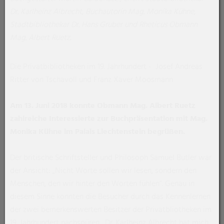
Dr. Karlheinz Albrecht, Buchautorin Mag. Monika Kühne,
Stadtbibliothekar Dr. Hans Gruber und Rheticus Obmann
Mag. Albert Ruetz.
Die Privatbibliotheken im 19. Jahrhundert - Josef Andreas
Ritter von Tschavoll und Franz Xaver Moosmann
Am 13. Juni 2018 konnte Obmann Mag. Albert Ruetz
zahlreiche Interessierte zur Buchpräsentation mit Mag.
Monika Kühne im Palais Liechtenstein begrüßen.
Der britische Schriftsteller und Philosoph Samuel Butler war
der Ansicht: „Nicht Worte sollen wir lesen, sondern den
Menschen, den wir hinter den Worten fühlen“. Genau in
diesem Sinne konnten die Besucher durch das Kennenlernen
der zwei bemerkenswerten Besitzer der Privatbliotheken im
19. Jahrhundert nachspüren. „Dr. Karlheinz Albrecht hat mich