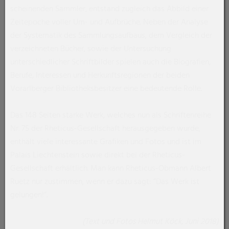
scheinenden Sammler, entstand zugleich das Abbild einer
Zeitepoche voller Um- und Aufbrüche. Neben der Analyse
der Systematik des Sammlungsaufbaus, dem Vergleich der
verzeichneten Bücher, sowie der Untersuchung
unterschiedlicher Schriftbilder spielen auch die Biografien,
Berufe, Interessen und Herkunftsregionen der beiden
Vorarlberger Bibliotheksbesitzer eine bedeutende Rolle.
Das 148 Seiten starke Werk, welches nun als Schriftenreihe
Nr. 75 der Rheticus-Gesellschaft herausgegeben wurde,
enthält viele interessante Grafiken und Fotos und ist im
Palais Liechtenstein sowie direkt bei der Rheticus-
Gesellschaft erhältlich. Man kann Rheticus-Obmann Albert
Ruetz nur zustimmen, wenn er dazu sagt: “Das Werk ist
gelungen!“.
(Text und Fotos Helmut Köck, Juni 2018)