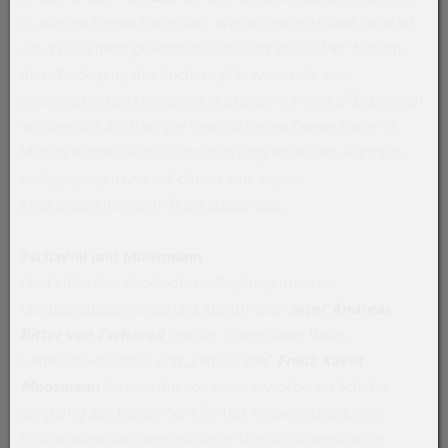
zu diesem Thema hingeführt, was ich mir erträumt habe ist
nun Wirklichkeit geworden“, schildert die Göfner Autorin
den Werdegang des Buches. „Wer waren die zwei
charismatischen Menschen, die leider nur an die 50 Jahre alt
wurden und doch so viel bewirkt haben. Dieser Frage ist
Monika Kühne akribisch bei den vergleichenden Portraits
nachgegangen und hat daraus eine eigene
Mediengeschichte im Buch abgebildet.
Tschavoll und Moosmann
Der Feldkircher Großindustrielle, Bürgermeister,
Landtagsabgeordnete und Kunstmäzen
Josef Andreas
Ritter von Tschavoll
und der Schnepfauer Bauer,
Gemeindevorsteher und „Lehrervater“
Franz Xaver
Moosmann
listeten die von ihnen erworbenen Schätze
sorgfältig auf. Neben dem Porträt zweier individueller
Bibliotheken und ihrer auf den ersten Blick sehr konträr