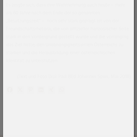
Es zeigte sich, dass ihre Wahrnehmung auch heute – mehr
als 60 Jahre nach dem Ende der so genannten
„Besatzungszeit“ – noch sehr stark geprägt ist von der
Freundschaftsrhetorik, die von offizieller französischer Seite
stark in den Vordergrund gestellt wurde und die vorranging
das Ziel hatte, den Unabhängigkeitswillen Österreichs zu
stärken und die Herausbildung einer österreichischen
Identität zu unterstützen.
(Text und Foto Dipl. Päd. BEd Johannes Spies, Mai 2018)
Facebook
X (#[creator\plugin\share\core\structs\SocialSharingSe
Pinterest
LinkedIn
Xing
WhatsApp (#[creator\plugin\share\