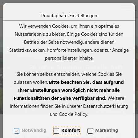
Rheticus-Gesellschaft
Toggle 
Mitglied werden
Privatsphäre-Einstellungen
Wir verwenden Cookies, um Ihnen ein optimales
Nutzererlebnis zu bieten. Einige Cookies sind für den
Zum Inhalt springen [AK + 0]
Zum Hauptmenü springen [AK + 1]
Zum Footer-Menü unten (angedockt an Browserrand) springen [
Zum "Barrierefreiheits-Menü" springen [AK + 3]
Zu den Inhalten im Fußbereich springen [AK + 4]
Betrieb der Seite notwendig, andere dienen
Statistikzwecken, Komforteinstellungen, oder zur Anzeige
personalisierter Inhalte.
50 Jahre Rheticus-Gesellschaft
Sie können selbst entscheiden, welche Cookies Sie
Herzlich willkommen auf unserer Homepage!
zulassen wollen.
Bitte beachten Sie, dass aufgrund
Ihrer Einstellungen womöglich nicht mehr alle
Funktionalitäten der Seite verfügbar sind.
Weitere
Informationen finden Sie in unserer Datenschutzerklärung
und Cookie Policy.
Notwendig
Komfort
Marketing