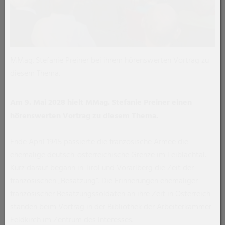
MMag. Stefanie Preiner bei ihrem hörenswerten Vortrag zu
diesem Thema.
Am 9. Mai 2028 hielt MMag. Stefanie Preiner einen
hörenswerten Vortrag zu diesem Thema.
Ende April 1945 passierte die französische Armee die
ehemalige deutsch-österreichische Grenze im Leiblachtal.
Kurz darauf begann in Tirol und Vorarlberg die Zeit der
französischen „Besatzung“. Die Erinnerungen ehemaliger
französischer Besatzungssoldaten an ihre Zeit in Österreich
standen beim Vortrag in der Bibliothek der Arbeiterkammer
Feldkirch im Zentrum des Interesses.