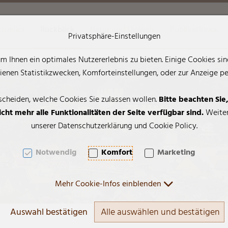
tuelles
Rückblick
Natur und Umwelt
Publikationen
Privatsphäre-Einstellungen
 Ihnen ein optimales Nutzererlebnis zu bieten. Einige Cookies sind
AK + 2]
enen Statistikzwecken, Komforteinstellungen, oder zur Anzeige pers
scheiden, welche Cookies Sie zulassen wollen.
Bitte beachten Sie
cht mehr alle Funktionalitäten der Seite verfügbar sind.
Weiter
unserer Datenschutzerklärung und Cookie Policy.
Notwendig
Komfort
Marketing
Mehr Cookie-Infos einblenden
Auswahl bestätigen
Alle auswählen und bestätigen