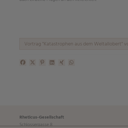
auch einzelne Fragen an den Referenten.
Vortrag "Katastrophen aus dem Weltallobert" v
Facebook
X (#[creator\plugin\share\core\structs\SocialSh
Pinterest
LinkedIn
Xing
WhatsApp (#[creator\plugin\
Rheticus-Gesellschaft
Schlossergasse 8