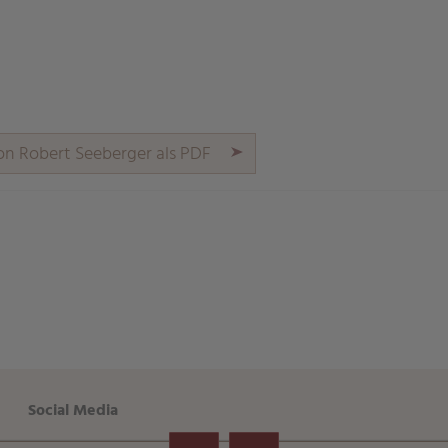
on Robert Seeberger als PDF
aringServiceSettings]:formaly_twitter#)
share\core\structs\SocialSharingServiceSettings]:only_chrome#
Social Media