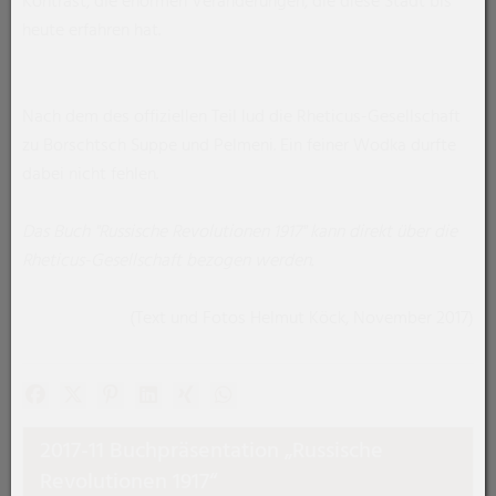
Kontrast, die enormen Veränderungen, die diese Stadt bis
heute erfahren hat.
Nach dem des offiziellen Teil lud die Rheticus-Gesellschaft
zu Borschtsch Suppe und Pelmeni. Ein feiner Wodka durfte
dabei nicht fehlen.
Das Buch "Russische Revolutionen 1917" kann direkt über die
Rheticus-Gesellschaft bezogen werden.
(Text und Fotos Helmut Köck, November 2017)
Facebook
X (#[creator\plugin\share\core\structs\SocialSharingSe
Pinterest
LinkedIn
Xing
WhatsApp (#[creator\plugin\share\
2017-11 Buchpräsentation „Russische
Revolutionen 1917“