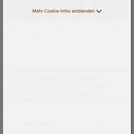
Mehr Cookie-Infos einblenden
Autorenteam Werner Bundschuh, Nadja Feuerstein, Gerhard
Wanner und Johannes Spies.
Am 21. November präsentierte die Rheticus-Gesellschaft
aus ihrer Schriftenreihe
den Band Nummer 73,
"Russische Revolutionen 1917", welcher in
enger
Zusammenarbeit mit der Johann-August-Malin-
Gesellschaft (auch ein historisches Ereignis) entstanden
ist.
Obmann
Albert Ruetz
freute sich über das große Interesse
und begrüßte über 180 Besucherinnen und Besucher im Saal