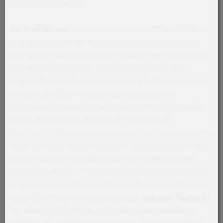
Filmgeschichte wurde.
Gerhard Wanner
unterrichtete zwischen 1991 und 2003 an
zwei staatlichen Uraler Universitäten in Swerdlowsk (ab
1992 wieder Jekaterinburg). Die "Öffnung" der militärischen
Rüstungsstadt 1991 unter Gorbatschow machte dies
möglich. Gerhard Wanner war der erste Professor aus dem
"Westen", ein "Exot". Im selben Jahr erlebte er den
Putschversuch gegen Gorbatschow und 1991 das Ende der
UdSSR, ferner die Exhumierung der Überreste der
Zarenfamilie. Wanner dokumentierte diese Geschehnisse mit
seiner Kamera, entgegen strengen Fotografieverboten und
erlebte auch die Wirtschaftskrise unter Staatspräsident
Boris Jelzin, der an der Uraler Universität studierte. Wanner
zeigte interessante Zeitdokumente in Form seiner Dias aus
dieser Zeit. In der Folge dokumentierte
Wieslaw Piechocki
mit aktuellen Bildern aus Jekaterinburg, den kolossalen