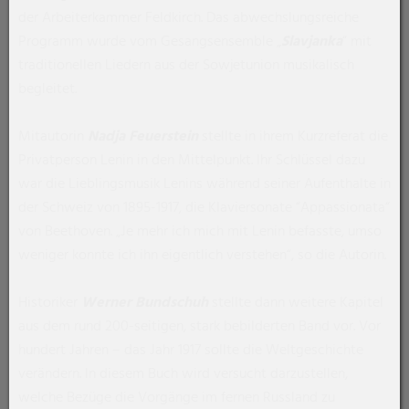
der Arbeiterkammer Feldkirch. Das abwechslungsreiche
Programm wurde vom Gesangsensemble „
Slavjanka
“ mit
traditionellen Liedern aus der Sowjetunion musikalisch
begleitet.
Mitautorin
Nadja Feuerstein
stellte in ihrem Kurzreferat die
Privatperson Lenin in den Mittelpunkt. Ihr Schlüssel dazu
war die Lieblingsmusik Lenins während seiner Aufenthalte in
der Schweiz von 1895-1917, die Klaviersonate “Appassionata“
von Beethoven. „Je mehr ich mich mit Lenin befasste, umso
weniger konnte ich ihn eigentlich verstehen“, so die Autorin.
Historiker
Werner Bundschuh
stellte dann weitere Kapitel
aus dem rund 200-seitigen, stark bebilderten Band vor. Vor
hundert Jahren – das Jahr 1917 sollte die Weltgeschichte
verändern. In diesem Buch wird versucht darzustellen,
welche Bezüge die Vorgänge im fernen Russland zu