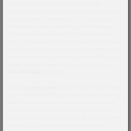
Vorarlberg hatten, befanden sich doch tausende
Vorarlberger als Soldaten an der russisch-galizischen Front
und in russischen Gefangenenlagern. "Die Vorarlberger
Zeitungsmedien kamen daher den großen Interessen und
hoffnungsvollen Erwartungen ihrer Leser nach, vor allem,
wenn es um Siege der österreichisch-ungarischen Armeen
ging und um die offensichtlichen Friedensbestrebungen der
Bolschewisten/Kommunisten unter Lenin, die 1917 auf ein
baldiges Ende des Krieges drängten“, schreibt Autor
Gerhard Wanner
im Vorwort.
Mitautor
Johannes Spies
präsentierte dann einige Szenen
aus dem sowjetischen Propagandafilm “Oktober. Zehn Tage,
die die Welt erschütterten", der aus Anlass des zehnten
Jahrestages der "Oktoberrevolution" vom sowjetischen
Regisseur Sergei M. Eisenstein im Jahr 1928 als Stummfilm
produziert und zu einem Klassiker der europäischen