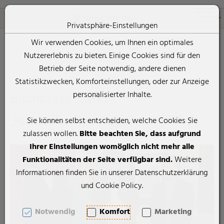
Rheticus-Gesellschaft
Toggle 
Mitglied werden
Privatsphäre-Einstellungen
Wir verwenden Cookies, um Ihnen ein optimales
Nutzererlebnis zu bieten. Einige Cookies sind für den
Zum Inhalt springen [AK + 0]
Zum Hauptmenü springen [AK + 1]
Zum Footer-Menü unten (angedockt an Browserrand) springen [
Zum "Barrierefreiheits-Menü" springen [AK + 3]
Zu den Inhalten im Fußbereich springen [AK + 4]
Betrieb der Seite notwendig, andere dienen
Statistikzwecken, Komforteinstellungen, oder zur Anzeige
Buchpräsentation
personalisierter Inhalte.
„Russische Revolutionen 1917“
Sie können selbst entscheiden, welche Cookies Sie
zulassen wollen.
Bitte beachten Sie, dass aufgrund
Ihrer Einstellungen womöglich nicht mehr alle
Funktionalitäten der Seite verfügbar sind.
Weitere
Informationen finden Sie in unserer Datenschutzerklärung
und Cookie Policy.
Notwendig
Komfort
Marketing