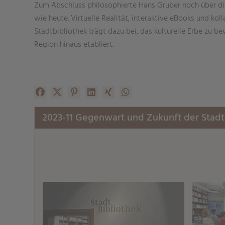
Zum Abschluss philosophierte Hans Gruber noch über di
wie heute. Virtuelle Realität, interaktive eBooks und ko
Stadtbibliothek trägt dazu bei, das kulturelle Erbe zu 
Region hinaus etabliert.
Facebook
X (#[creator\plugin\share\core\structs\SocialSh
Pinterest
LinkedIn
Xing
WhatsApp (#[creator\plugin\
2023-11 Gegenwart und Zukunft der Stadt