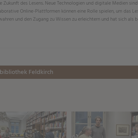
e Zukunft des Lesens. Neue Technologien und digitale Medien sind
llaborative Online-Plattformen können eine Rolle spielen, um das Le
bewahren und den Zugang zu Wissen zu erleichtern und hat sich als 
aringServiceSettings]:formaly_twitter#)
share\core\structs\SocialSharingServiceSettings]:only_chrome#
bibliothek Feldkirch