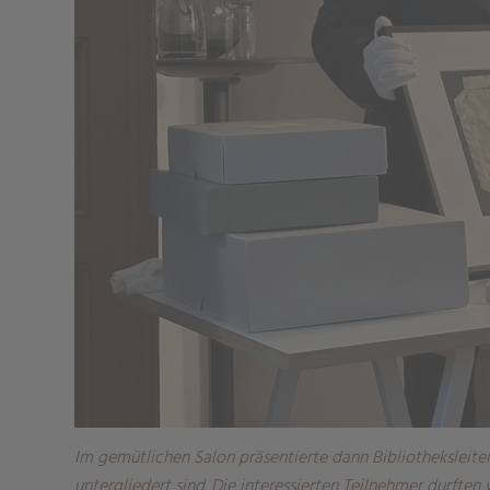
Im gemütlichen Salon präsentierte dann Bibliotheksleit
untergliedert sind. Die interessierten Teilnehmer durft