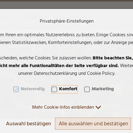
tuelles
Rückblick
Natur und Umwelt
Publikationen
Privatsphäre-Einstellungen
 Ihnen ein optimales Nutzererlebnis zu bieten. Einige Cookies sind
AK + 2]
enen Statistikzwecken, Komforteinstellungen, oder zur Anzeige pers
scheiden, welche Cookies Sie zulassen wollen.
Bitte beachten Sie
cht mehr alle Funktionalitäten der Seite verfügbar sind.
Weiter
unserer Datenschutzerklärung und Cookie Policy.
Notwendig
Komfort
Marketing
Mehr Cookie-Infos einblenden
Auswahl bestätigen
Alle auswählen und bestätigen