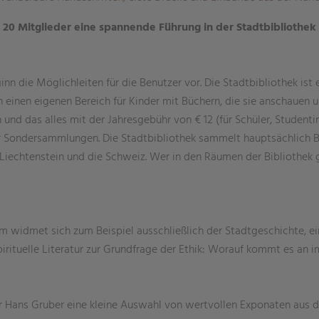
en 20 Mitglieder eine spannende Führung in der Stadtbibliothek
ginn die Möglichleiten für die Benutzer vor. Die Stadtbibliothek ist
 einen eigenen Bereich für Kinder mit Büchern, die sie anschauen u
nd das alles mit der Jahresgebühr von € 12 (für Schüler, Studentin
r Sondersammlungen. Die Stadtbibliothek sammelt hauptsächlich Bü
echtenstein und die Schweiz. Wer in den Räumen der Bibliothek 
um widmet sich zum Beispiel ausschließlich der Stadtgeschichte, 
rituelle Literatur zur Grundfrage der Ethik: Worauf kommt es an i
ter Hans Gruber eine kleine Auswahl von wertvollen Exponaten aus