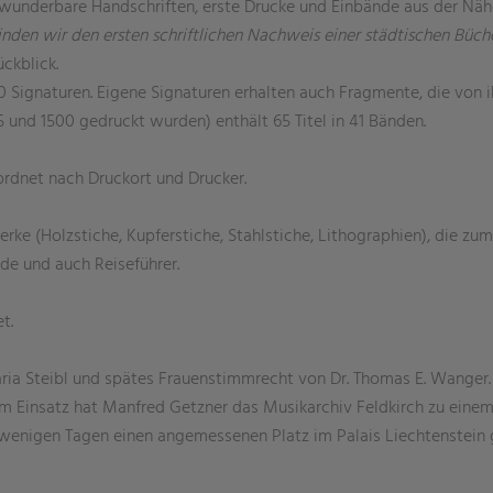
en wunderbare Handschriften, erste Drucke und Einbände aus der Näh
 finden wir den ersten schriftlichen Nachweis einer städtischen Büch
Rückblick.
0 Signaturen. Eigene Signaturen erhalten auch Fragmente, die von
und 1500 gedruckt wurden) enthält 65 Titel in 41 Bänden.
ordnet nach Druckort und Drucker.
(Holzstiche, Kupferstiche, Stahlstiche, Lithographien), die zum gr
de und auch Reiseführer.
t.
ia Steibl und spätes Frauenstimmrecht von Dr. Thomas E. Wanger.
m Einsatz hat Manfred Getzner das Musikarchiv Feldkirch zu einem 
r wenigen Tagen einen angemessenen Platz im Palais Liechtenstein 