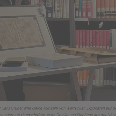
er Hans Gruber eine kleine Auswahl von wertvollen Exponaten aus
en wunderbare Handschriften, erste Drucke und Einbände aus der Näh