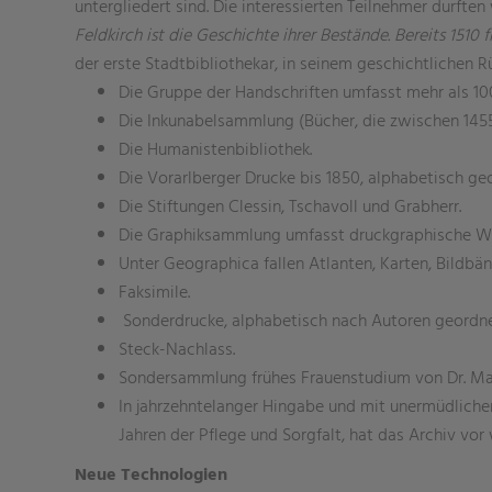
untergliedert sind. Die interessierten Teilnehmer durft
Feldkirch ist die Geschichte ihrer Bestände. Bereits 1510
der erste Stadtbibliothekar, in seinem geschichtlichen 
Die Gruppe der Handschriften umfasst mehr als 10
Die Inkunabelsammlung (Bücher, die zwischen 1455 
Die Humanistenbibliothek.
Die Vorarlberger Drucke bis 1850, alphabetisch ge
Die Stiftungen Clessin, Tschavoll und Grabherr.
Die Graphiksammlung umfasst druckgraphische Werke 
Unter Geographica fallen Atlanten, Karten, Bildbän
Faksimile.
Sonderdrucke, alphabetisch nach Autoren geordne
Steck-Nachlass.
Sondersammlung frühes Frauenstudium von Dr. Mar
In jahrzehntelanger Hingabe und mit unermüdliche
Jahren der Pflege und Sorgfalt, hat das Archiv vo
Neue Technologien