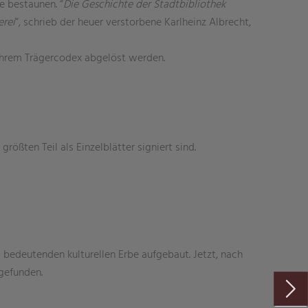
e bestaunen. “
Die Geschichte der Stadtbibliothek
erei
“, schrieb der heuer verstorbene Karlheinz Albrecht,
 ihrem Trägercodex abgelöst werden.
ößten Teil als Einzelblätter signiert sind.
bedeutenden kulturellen Erbe aufgebaut. Jetzt, nach
gefunden.