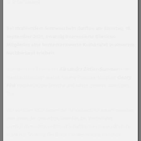
in Schaffhausen.
Bei strahlendem Sonnenschein durften am Samstag, 18.
September 2021, zwanzig interessierte Rheticus-
Mitglieder eine bemerkenswerte Kulturfahrt in unserem
Nachbarland erleben.
Nachdem die Referentin
Alexandra Zittier-Summer
leider
krankheitsbedingt ausfiel, sprang Rheticus-Mitglied
Georg
Fink
spontan in die Bresche und führte gekonnt durch den
Tag.
Wo vor über 1000 Jahren die Handelsschiffe ankern mussten,
weil ihnen der gewaltige Rheinfall die Weiterfahrt
unmöglich machte, entstand Schaffhausen, die nördlichste
Stadt der Schweiz. Der Besuch in der mittelalterlichen