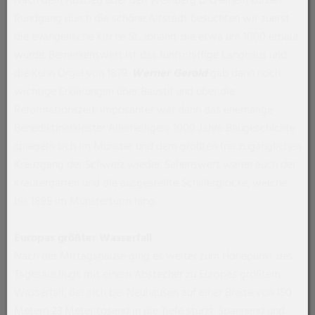
Nach dem Abstieg über den Weinberg und einem kurzen
Rundgang durch die schöne Altstadt besuchten wir zuerst
die evangelische Kirche St. Johann, die etwa um 1000 erbaut
wurde. Bemerkenswert ist das fünfschiffige Langhaus und
die Kuhn Orgel von 1879.
Werner Gerold
gab dann noch
wichtige Erklärungen über Baustil und über die
Reformationszeit. Imposanter war dann das ehemalige
Benediktinerkloster Allerheiligen: 1000 Jahre Baugeschichte
spiegeln sich im Münster und dem größten frei zugänglichen
Kreuzgang der Schweiz wieder. Sehenswert waren auch der
Kräutergarten und die ausgestellte Schillerglocke, welche
bis 1895 im Münsterturm hing.
Europas größter Wasserfall
Nach der Mittagspause ging es weiter zum Höhepunkt des
Tagesausflugs mit einem Abstecher zu Europas größtem
Wasserfall, der sich bei Neuhausen auf einer Breite von 150
Metern 23 Meter tosend in die Tiefe stürzt. Spannend und