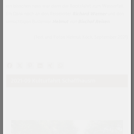
ein bisschen nass war dann die Bootsfahrt zum Wasserfall.
Ein Dank noch an den Reiseleiter
Richard Werner
und den
umsichtigen Buslenker
Helmut
von
Bischof Reisen
.
(Text und Fotos Helmut Köck, September 2021)
Facebook
X (#[creator\plugin\share\core\structs\SocialSharingSe
Pinterest
LinkedIn
Xing
WhatsApp (#[creator\plugin\share\
2021-09 Kulturfahrt Schaffhausrn