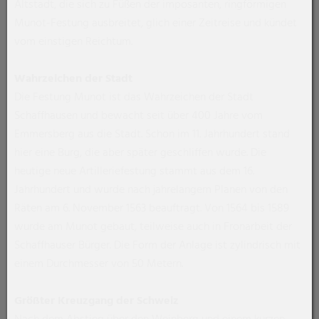
Altstadt, die sich zu Füßen der imposanten, ringförmigen
Munot-Festung ausbreitet, glich einer Zeitreise und kündet
vom einstigen Reichtum.
Wahrzeichen der Stadt
Die Festung Munot ist das Wahrzeichen der Stadt
Schaffhausen und bewacht seit über 400 Jahre vom
Emmersberg aus die Stadt. Schon im 11. Jahrhundert stand
hier eine Burg, die aber später geschliffen wurde. Die
heutige neue Artilleriefestung stammt aus dem 16.
Jahrhundert und wurde nach jahrelangem Planen von den
Räten am 6. November 1563 beauftragt. Von 1564 bis 1589
wurde am Munot gebaut, teilweise auch in Fronarbeit der
Schaffhauser Bürger. Die Form der Anlage ist zylindrisch mit
einem Durchmesser von 50 Metern.
Größter Kreuzgang der Schweiz