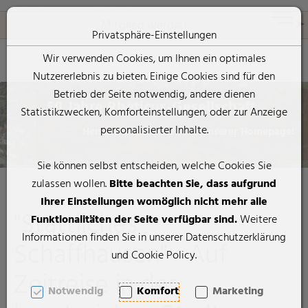
Rheticus-Gesellschaft
Toggle 
Mitglied werden
Privatsphäre-Einstellungen
Wir verwenden Cookies, um Ihnen ein optimales
Nutzererlebnis zu bieten. Einige Cookies sind für den
Zum Inhalt springen [AK + 0]
Zum Hauptmenü springen [AK + 1]
Zum Footer-Menü unten (angedockt an Browserrand) springen [
Zum "Barrierefreiheits-Menü" springen [AK + 3]
Zu den Inhalten im Fußbereich springen [AK + 4]
Betrieb der Seite notwendig, andere dienen
50 Jahre Rheticus-Gesellschaft
Statistikzwecken, Komforteinstellungen, oder zur Anzeige
personalisierter Inhalte.
Herzlich willkommen auf unserer Homepage!
Sie können selbst entscheiden, welche Cookies Sie
zulassen wollen.
Bitte beachten Sie, dass aufgrund
Ihrer Einstellungen womöglich nicht mehr alle
"Stattliches
Funktionalitäten der Seite verfügbar sind.
Weitere
Informationen finden Sie in unserer Datenschutzerklärung
Schaffhausen" - Auf
und Cookie Policy.
Zeitreise in der
Notwendig
Komfort
Marketing