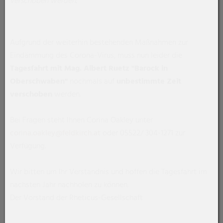
verschoben werden.
Aufgrund der weiterhin bestehenden Maßnahmen zur
Eindämmung des Corona-Virus, muss nun leider die
Tagesfahrt mit Mag. Albert Ruetz "Barock in
Oberschwaben"
nochmals auf
unbestimmte Zeit
verschoben
werden.
Bei Fragen steht Ihnen Corina Oakley unter
corina.oakley@feldkirch.at
oder 05522/ 304-1271 zur
Verfügung.
Wir bitten um Ihr Verständnis und hoffen die Tagesfahrt im
nächsten Jahr nachholen zu können.
Der Vorstand der Rheticus-Gesellschaft