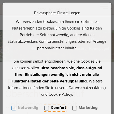
Rheticus-Gesellschaft
Toggle 
Mitglied werden
Privatsphäre-Einstellungen
Wir verwenden Cookies, um Ihnen ein optimales
Nutzererlebnis zu bieten. Einige Cookies sind für den
Zum Inhalt springen [AK + 0]
Zum Hauptmenü springen [AK + 1]
Zum Footer-Menü unten (angedockt an Browserrand) springen [
Zum "Barrierefreiheits-Menü" springen [AK + 3]
Zu den Inhalten im Fußbereich springen [AK + 4]
Betrieb der Seite notwendig, andere dienen
50 Jahre Rheticus-Gesellschaft
Statistikzwecken, Komforteinstellungen, oder zur Anzeige
personalisierter Inhalte.
Herzlich willkommen auf unserer Homepage!
Sie können selbst entscheiden, welche Cookies Sie
zulassen wollen.
Bitte beachten Sie, dass aufgrund
Ihrer Einstellungen womöglich nicht mehr alle
"Barock in
Funktionalitäten der Seite verfügbar sind.
Weitere
Informationen finden Sie in unserer Datenschutzerklärung
Oberschwaben" auf
und Cookie Policy.
unbestimmte Zeit
Notwendig
Komfort
Marketing