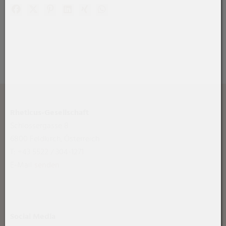
Facebook
X (#[creator\plugin\share\core\structs\SocialSharingSe
Pinterest
LinkedIn
Xing
WhatsApp (#[creator\plugin\share\
Rheticus-Gesellschaft
Schlossergasse 8
6800 Feldkirch, Österreich
T: +43 5522 / 304-1271
E-Mail
senden
Social Media