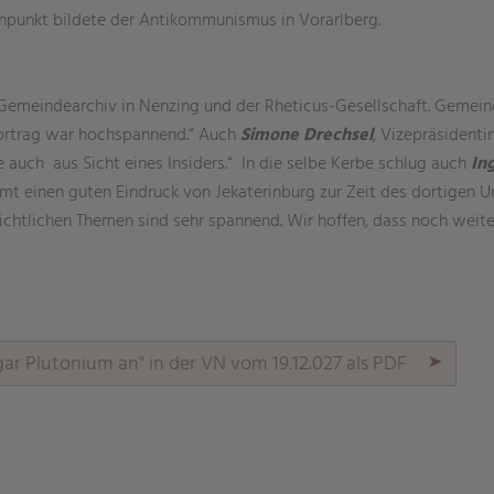
enpunkt bildete der Antikommunismus in Vorarlberg.
Gemeindearchiv in Nenzing und der Rheticus-Gesellschaft. Gemei
Vortrag war hochspannend.“ Auch
Simone Drechsel
, Vizepräsidentin
de auch aus Sicht eines Insiders.“ In die selbe Kerbe schlug auch
In
t einen guten Eindruck von Jekaterinburg zur Zeit des dortigen Um
ichtlichen Themen sind sehr spannend. Wir hoffen, dass noch weite
r Plutonium an" in der VN vom 19.12.027 als PDF
aringServiceSettings]:formaly_twitter#)
share\core\structs\SocialSharingServiceSettings]:only_chrome#