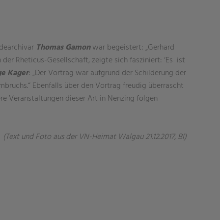
ndearchivar
Thomas Gamon
war begeistert: „Gerhard
 der Rheticus-Gesellschaft, zeigte sich fasziniert: ‘Es ist
ge Kager
: „Der Vortrag war aufgrund der Schilderung der
bruchs.“ Ebenfalls über den Vortrag freudig überrascht
re Veranstaltungen dieser Art in Nenzing folgen
(Text und Foto aus der VN-Heimat Walgau 21.12.2017, BI)
)