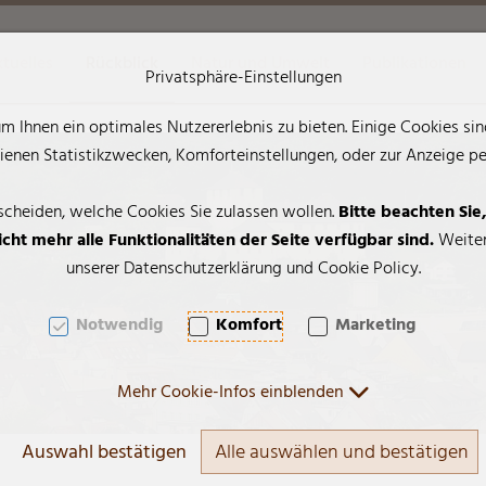
tuelles
Rückblick
Natur und Umwelt
Publikationen
Privatsphäre-Einstellungen
 Ihnen ein optimales Nutzererlebnis zu bieten. Einige Cookies sind
AK + 2]
enen Statistikzwecken, Komforteinstellungen, oder zur Anzeige pers
scheiden, welche Cookies Sie zulassen wollen.
Bitte beachten Sie
cht mehr alle Funktionalitäten der Seite verfügbar sind.
Weiter
unserer Datenschutzerklärung und Cookie Policy.
Notwendig
Komfort
Marketing
Mehr Cookie-Infos einblenden
Auswahl bestätigen
Alle auswählen und bestätigen