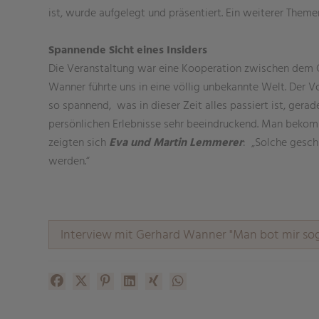
ist, wurde aufgelegt und präsentiert. Ein weiterer Them
Spannende Sicht eines Insiders
Die Veranstaltung war eine Kooperation zwischen dem 
Wanner führte uns in eine völlig unbekannte Welt. Der 
so spannend, was in dieser Zeit alles passiert ist, gera
persönlichen Erlebnisse sehr beeindruckend. Man bekomm
zeigten sich
Eva und Martin Lemmerer
: „Solche gesch
werden.“
Interview mit Gerhard Wanner "Man bot mir soga
Facebook
X (#[creator\plugin\share\core\structs\SocialSh
Pinterest
LinkedIn
Xing
WhatsApp (#[creator\plugin\