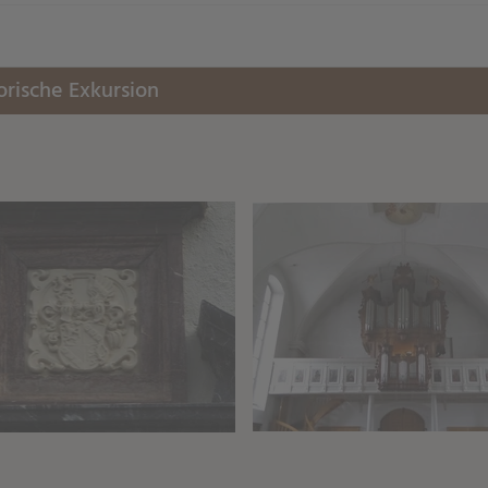
aringServiceSettings]:formaly_twitter#)
share\core\structs\SocialSharingServiceSettings]:only_chrome#
orische Exkursion