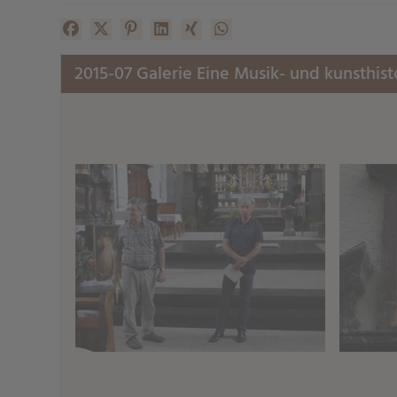
Facebook
X (#[creator\plugin\share\core\structs\SocialSh
Pinterest
LinkedIn
Xing
WhatsApp (#[creator\plugin\
2015-07 Galerie Eine Musik- und kunsthist