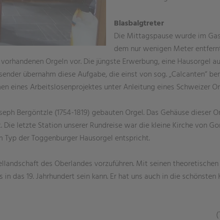
Blasbalgtreter
Die Mittagspause wurde im Gas
dem nur wenigen Meter entfernte
 vorhandenen Orgeln vor. Die jüngste Erwerbung, eine Hausorgel aus
sender übernahm diese Aufgabe, die einst von sog. „Calcanten“ be
hmen eines Arbeitslosenprojektes unter Anleitung eines Schweizer 
oseph Bergöntzle (1754-1819) gebauten Orgel. Das Gehäuse dieser O
Die letzte Station unserer Rundreise war die kleine Kirche von Gort
em Typ der Toggenburger Hausorgel entspricht.
gellandschaft des Oberlandes vorzuführen. Mit seinen theoretischen
 in das 19. Jahrhundert sein kann. Er hat uns auch in die schönsten
(