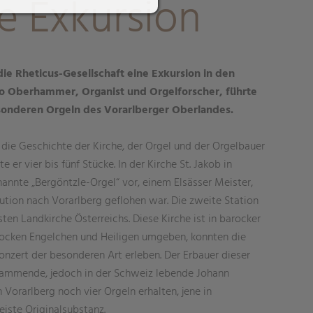
e Exkursion
 die Rheticus-Gesellschaft eine Exkursion in den
no Oberhammer, Organist und Orgelforscher, führte
sonderen Orgeln des Vorarlberger Oberlandes.
 die Geschichte der Kirche, der Orgel und der Orgelbauer
te er vier bis fünf Stücke. In der Kirche St. Jakob in
nannte „Bergöntzle-Orgel“ vor, einem Elsässer Meister,
ution nach Vorarlberg geflohen war. Die zweite Station
en Landkirche Österreichs. Diese Kirche ist in barocker
rocken Engelchen und Heiligen umgeben, konnten die
onzert der besonderen Art erleben. Der Erbauer dieser
tammende, jedoch in der Schweiz lebende Johann
 Vorarlberg noch vier Orgeln erhalten, jene in
iste Originalsubstanz.