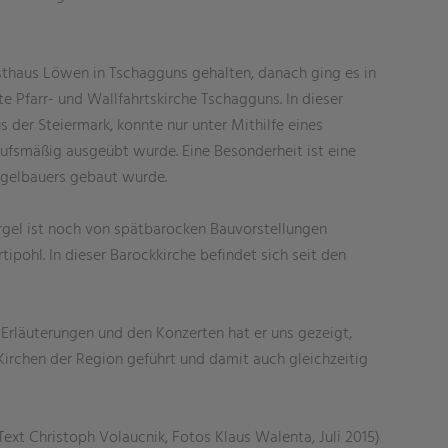
thaus Löwen in Tschagguns gehalten, danach ging es in
 Pfarr- und Wallfahrtskirche Tschagguns. In dieser
 der Steiermark, konnte nur unter Mithilfe eines
rufsmäßig ausgeübt wurde. Eine Besonderheit ist eine
Orgelbauers gebaut wurde.
rgel ist noch von spätbarocken Bauvorstellungen
ipohl. In dieser Barockkirche befindet sich seit den
 Erläuterungen und den Konzerten hat er uns gezeigt,
 Kirchen der Region geführt und damit auch gleichzeitig
Text Christoph Volaucnik, Fotos Klaus Walenta, Juli 2015)