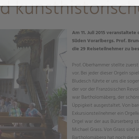
d kunsthistorisch
Am 11. Juli 2015 veranstaltete
Süden Vorarlbergs. Prof. Bru
die 29 Reiseteilnehmer zu be
Prof. Oberhammer stellte zuerst
vor. Bei jeder dieser Orgeln spiel
Bludesch führte er uns die soge
der vor der Französischen Revol
war Bartholomäberg, der schönst
Üppigkeit ausgestaltet. Von ba
Exkursionsteilnehmer ein Orgelk
Orgel war der aus Bürserberg s
Michael Grass. Von Grass sind in
Bartholomäberg hat noch die me