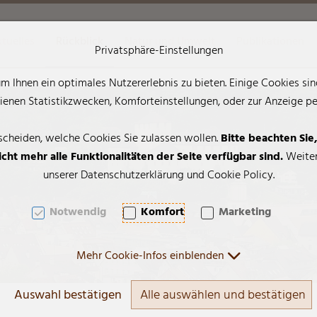
tuelles
Rückblick
Natur und Umwelt
Publikationen
Privatsphäre-Einstellungen
 Ihnen ein optimales Nutzererlebnis zu bieten. Einige Cookies sind
AK + 2]
enen Statistikzwecken, Komforteinstellungen, oder zur Anzeige pers
scheiden, welche Cookies Sie zulassen wollen.
Bitte beachten Sie
cht mehr alle Funktionalitäten der Seite verfügbar sind.
Weiter
unserer Datenschutzerklärung und Cookie Policy.
Notwendig
Komfort
Marketing
Mehr Cookie-Infos einblenden
Auswahl bestätigen
Alle auswählen und bestätigen