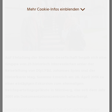
Mehr Cookie-Infos einblenden
Auf Einladung der Rheticus-Gesellschaft begab sich eine
Gruppe von 25 historisch Interessierten unter der
Reiseleitung von Dipl.Päd. Johannes Spies und der
Historikerin Mag. Susanne Emerich am 26. April 2014 zu
einer eintägigen Exkursion zum ehemaligen
Reichsparteitagsgelände in Nürnberg, das seit dem Jahr
2001 ein Dokumentationszentrum beherbergt.
Reichsparteitage, "Nürnberger Gesetze" und "Nürnberger