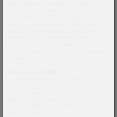
Prozesse" verbinden bis heute den Namen Nürnbergs mit
der Herrschaft der Nationalsozialisten. Noch heute zeugen
auf dem ehemaligen Reichsparteitagsgelände im Süden
Nürnbergs gigantische Baureste vom Größenwahn des
nationalsozialistischen Regimes. Dort, in der unvollendet
gebliebenen, für 50.000 Menschen ausgelegten
Kongresshalle befindet sich das Dokumentationszentrum
Reichsparteitagsgelände - geplant vom österreichischen
Architekten Günther Domenig.
Interessante Dauerausstellung
Eine zweistündige Begehung der Dauerausstellung
"Faszination und Gewalt" brachte den Exkursionsteilnehmern
unter der fachkundigen Führung von Ingrid Petermann die
Ursachen, Zusammenhänge und Folgen der
nationalsozialistischen Gewaltherrschaft näher. Im
Mittelpunkt stand dabei die Geschichte der