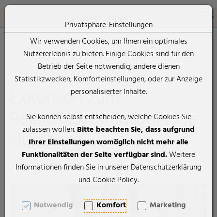
Rheticus-Gesellschaft
Toggle 
Mitglied werden
Privatsphäre-Einstellungen
Wir verwenden Cookies, um Ihnen ein optimales
Nutzererlebnis zu bieten. Einige Cookies sind für den
Zum Inhalt springen [AK + 0]
Zum Hauptmenü springen [AK + 1]
Zum Footer-Menü unten (angedockt an Browserrand) springen [
Zum "Barrierefreiheits-Menü" springen [AK + 3]
Zu den Inhalten im Fußbereich springen [AK + 4]
Betrieb der Seite notwendig, andere dienen
Statistikzwecken, Komforteinstellungen, oder zur Anzeige
Exkursion zum
personalisierter Inhalte.
Reichsparteitagsgelände
Sie können selbst entscheiden, welche Cookies Sie
zulassen wollen.
Bitte beachten Sie, dass aufgrund
Nürnberg
Ihrer Einstellungen womöglich nicht mehr alle
Funktionalitäten der Seite verfügbar sind.
Weitere
Informationen finden Sie in unserer Datenschutzerklärung
und Cookie Policy.
Notwendig
Komfort
Marketing