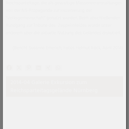
Reichsparteitage, die als gewaltige Massenveranstaltungen
von der NS-Propaganda zur Inszenierung der
"Volksgemeinschaft" genutzt wurden. Beim abschließenden
Rundgang zur Tribüne des Zeppelinfeldes wurde unter
anderem über die aktuelle Nutzung des Geländes diskutiert.
(Bericht Susanne Emerich, Fotos Helmut Köck, April 2014)
Facebook
X (#[creator\plugin\share\core\structs\SocialSharingSe
Pinterest
LinkedIn
Xing
WhatsApp (#[creator\plugin\share\
2014-04 Galerie Exkursion zum
Reichsparteitagsgelände Nürnberg